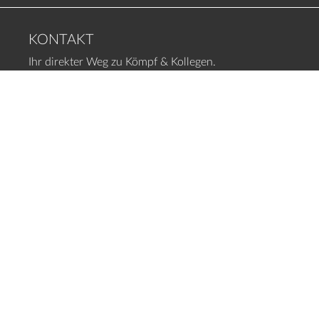
KONTAKT
Ihr direkter Weg zu Kömpf & Kollegen.
KÖMPF
RECHTSANWÄLTE, FACHANWÄLTE
Bischofstr. 5
75365 Calw
07051-92 55 10
info@koempf-kollegen.de
UNSERE BÜROZEITEN
Montag bis Freitag
von 08:30 Uhr bis 12:30 Uhr