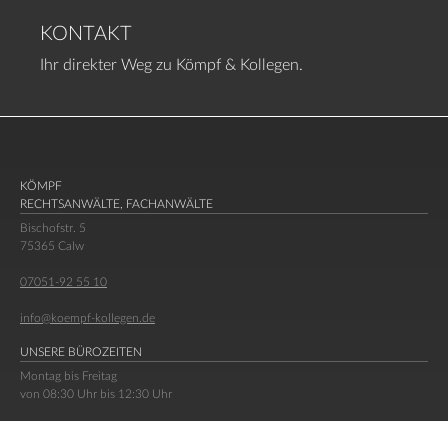
KONTAKT
Ihr direkter Weg zu Kömpf & Kollegen.
KÖMPF
RECHTSANWÄLTE, FACHANWÄLTE
Bischofstr. 5
75365 Calw
07051-92 55 10
info@koempf-kollegen.de
UNSERE BÜROZEITEN
Montag bis Freitag
von 08:30 Uhr bis 12:30 Uhr
Montag bis Donnerstag
von 14:00 Uhr bis 17:30 Uhr